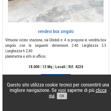
vendesi box singolo
Vittuone vicino stazione, via Ghidoli n. 4 si propone in vendita box
singolo con le seguenti dimensioni 2.40 Larghezza 5.5
Lunghezza h 2,40
planimetria e info in ufficio.
18.000 | 13 Mq | Locali | Rif. 4224
Vai al dettaglio
Questo sito utilizza cookie tecnici per consentirti una
migliore navigazione. Se vuoi saperne di più
clicca
qui
.
OK
TOP^
1 |
2